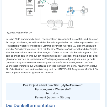
Quel­le: Fraun­ho­fer IFF
Im Jahr 2006 ent­stand die Idee, rege­ne­ra­ti­ven Was­ser­stoff aus Abfall- und Rest­stof­
fen zu pro­du­zie­ren, als wäh­rend der For­schungs­ar­bei­ten zur Alko­hol­pro­duk­ti­on aus
Holz­ab­fäl­len was­ser­stoff­bil­d­en­de Stäm­me gefun­den wur­den. Zu die­sem Zeit­punkt
war die Zeit aller­dings noch nicht reif für eine Was­ser­stoff­wirt­schaft und die Pro­jekt­
idee konn­te kei­nen Inves­tor über­zeu­gen. Daher muss­ten die For­schun­gen an die­
sem span­nen­den The­ma auf ein Mini­mum redu­ziert wer­den. Mit Ein­lei­tung der Ener­
gie­wen­de wur­den ent­spre­chen­de För­der­pro­gram­me auf­ge­legt, die eine geziel­te
Unter­su­chung und Wei­ter­ent­wick­lung die­ses Ver­fah­rens ermög­lich­ten. Auf der
Suche nach Part­nern zur Umset­zung der Idee konn­ten mit dem
Fraun­ho­fer Insti­tut
für Fabrik­be­trieb und ‑auto­ma­ti­sie­rung
und der
STREICHER Anla­gen­bau GmbH & Co.
KG
kom­pe­ten­te Part­ner gewon­nen werden.
Das Pro­jekt erhielt den Titel: „
HyPer­Fer­ment
“
Hy (-dro­gen) = Wasserstoff
Per = durch
Fer­ment (-ati­on) = Gärung
Die Dunkelfermentation