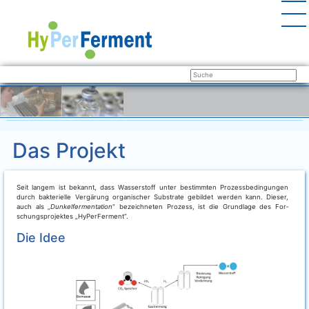
Das Projekt
Seit lan­gem ist bekannt, dass Was­ser­stoff unter bestimm­ten Pro­zess­be­din­gun­gen
durch bak­te­ri­el­le Ver­gä­rung orga­ni­scher Sub­stra­te gebil­det wer­den kann. Die­ser,
auch als „
Dun­kel­fer­men­ta­ti­on
“ bezeich­ne­ten Pro­zess, ist die Grund­la­ge des For­
schungs­pro­jek­tes „HyPer­Fer­ment“.
Die Idee