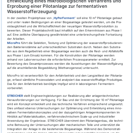
Entwicklung eines mikrobiologischen Verfahrens und
Erprobung einer Pilotanlage zur fermentativen
Wasserstofferzeugung
In der zwei­ten Pro­jekt­pha­se von
„
HyPer­Fer­ment
“
soll eine 10 m³ Pilot­an­la­ge gebaut
und unter rea­len Bedin­gun­gen an einer Bio­gas­an­la­ge getes­tet wer­den, um die Pra­
xis­taug­lich­keit und die Wirt­schaft­lich­keit der neu­ar­ti­gen Was­ser­stoff­pro­duk­ti­on zu
bewer­ten. Die­ser Pro­jekt­ab­schnitt baut inhalt­lich auf den Erkennt­nis­sen aus Pha­se I
auf. Eine zeit­li­che Über­lap­pung gewähr­leis­tet eine unter­bre­chungs­freie Fort­set­zung
der Arbei­ten.
Micro­Pro
führt die Selek­ti­on, Tes­tung und Opti­mie­rung der was­ser­stoff­pro­du­zie­ren­
den Bak­te­ri­en­stäm­me auf unter­schied­li­chen Sub­stra­ten durch. Neben den Sub­stra­
ten aus dem Regel­be­trieb einer Bio­gas­an­la­ge wer­den auch die Rest- und Abfall­stof­fe
aus Pha­se I zum Ein­satz kom­men. Für die Kon­struk­ti­on der Pilot­an­la­ge wer­den
anhand von Labor­ver­su­chen die erfor­der­li­chen Pro­zess­pa­ra­me­ter ermit­telt. Zur
Bewer­tung des Gesamt­pro­zes­ses wer­den die Aus­wir­kun­gen der Was­ser­stoff­gä­rung
auf die anschlie­ßen­de Bio­gas­bil­dung (Metha­no­ge­nese) untersucht.
Micro­Pro ist ver­ant­wort­lich für den Anfahr­be­trieb und den Lang­zeit­test der Pilot­an­la­
ge, erfasst sämt­li­che Pro­zess­da­ten und ana­ly­siert das was­ser­stoff­hal­ti­ge Pro­dukt­gas.
Das für den Anfahr­be­trieb benö­tig­te Impf­gut wird in labor­ei­ge­nen Fer­men­tern
vorbereitet.
STREICHER
stellt Engi­nee­ring­leis­tun­gen zur Rea­li­sie­rung aller anlagen­tech­ni­schen
Her­aus­for­de­run­gen zur Ver­fü­gung. Für Bau und der Errich­tung der 10 m³ Pilot­an­la­ge
wird ein Kon­zept ent­wi­ckelt und das tech­ni­sche Ver­fah­ren ent­spre­chend umge­setzt.
Dies umfasst eben­so Unter­su­chun­gen zur Opti­mie­rung und Ent­wick­lung eines inno­
va­ti­ven Fer­men­ta­ti­ons­kon­zep­tes und der dazu­ge­hö­ri­gen Anla­gen­kom­po­nen­ten im
Hin­blick auf Mate­ri­al­si­tua­ti­on, ver­fah­rens­tech­ni­schem Sca­le-up und indus­tri­el­ler
Anwen­dung der Ergeb­nis­se. STREICHER über­nimmt den Pilot­an­la­gen­bau, die tech­ni­
sche Betreu­ung der Unter­su­chun­gen aller mecha­ni­schen Tei­le und unter­stützt die
Inte­gra­ti­on der Anla­ge in die bestehen­de Bio­gas­an­la­ge. Wäh­rend des Demons­tra­ti­