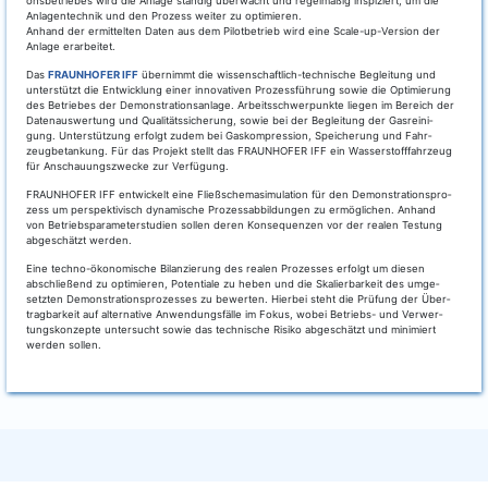
ons­be­trie­bes wird die Anla­ge stän­dig über­wacht und regel­mä­ßig inspi­ziert, um die
Anlagen­tech­nik und den Pro­zess wei­ter zu opti­mie­ren.
Anhand der ermit­tel­ten Daten aus dem Pilot­be­trieb wird eine Sca­le-up-Ver­si­on der
Anla­ge erarbeitet.
Das
FRAUNHOFER IFF
über­nimmt die wis­sen­schaft­lich-tech­ni­sche Beglei­tung und
unter­stützt die Ent­wick­lung einer inno­va­ti­ven Pro­zess­füh­rung sowie die Opti­mie­rung
des Betrie­bes der Demons­tra­ti­ons­an­la­ge. Arbeits­schwer­punk­te lie­gen im Bereich der
Daten­aus­wer­tung und Qua­li­täts­si­che­rung, sowie bei der Beglei­tung der Gas­rei­ni­
gung. Unter­stüt­zung erfolgt zudem bei Gas­kom­pres­si­on, Spei­che­rung und Fahr­
zeug­be­tan­kung. Für das Pro­jekt stellt das FRAUNHOFER IFF ein Was­ser­stoff­fahr­zeug
für Anschau­ungs­zwe­cke zur Verfügung.
FRAUNHOFER IFF ent­wi­ckelt eine Fließ­sche­ma­si­mu­la­ti­on für den Demons­tra­ti­ons­pro­
zess um per­spek­ti­visch dyna­mi­sche Pro­zess­ab­bil­dun­gen zu ermög­li­chen. Anhand
von Betriebs­pa­ra­me­ter­stu­di­en sol­len deren Kon­se­quen­zen vor der rea­len Tes­tung
abge­schätzt werden.
Eine tech­no-öko­no­mi­sche Bilan­zie­rung des rea­len Pro­zes­ses erfolgt um die­sen
abschlie­ßend zu opti­mie­ren, Poten­tia­le zu heben und die Ska­lier­bar­keit des umge­
setz­ten Demons­tra­ti­ons­pro­zes­ses zu bewer­ten. Hier­bei steht die Prü­fung der Über­
trag­bar­keit auf alter­na­ti­ve Anwen­dungs­fäl­le im Fokus, wobei Betriebs- und Ver­wer­
tungs­kon­zep­te unter­sucht sowie das tech­ni­sche Risi­ko abge­schätzt und mini­miert
wer­den sollen.