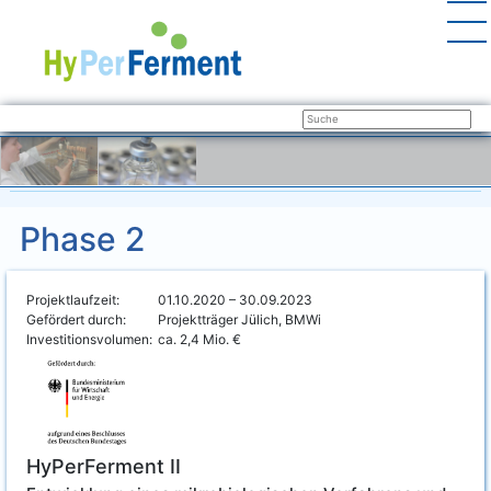
Phase 2
Projektlaufzeit:
01.10.2020 – 30.09.2023
Gefördert durch:
Projektträger Jülich, BMWi
Investitionsvolumen:
ca. 2,4 Mio. €
HyPerFerment II