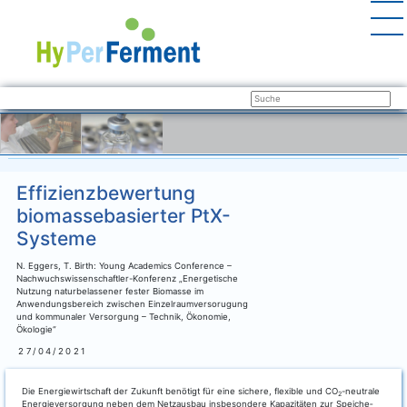
Effizienzbewertung
biomassebasierter PtX-
Systeme
N. Eggers, T. Birth: Young Academics Conference –
Nachwuchswissenschaftler-Konferenz „Energetische
Nutzung naturbelassener fester Biomasse im
Anwendungsbereich zwischen Einzelraumversorugung
und kommunaler Versorgung – Technik, Ökonomie,
Ökologie“
27/04/2021
Die Ener­gie­wirt­schaft der Zukunft benö­tigt für eine siche­re, fle­xi­ble und CO
-neu­tra­le
2
Ener­gie­ver­sor­gung neben dem Netz­aus­bau ins­be­son­de­re Kapa­zi­tä­ten zur Spei­che­