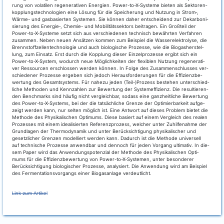
rung von vola­ti­len rege­ne­ra­ti­ven Ener­gien. Power-to-X-Sys­te­me bie­ten als Sek­to­ren­
kopp­lungs­tech­no­lo­gien eine Lösung für die Spei­che­rung und Nut­zung in Strom‑,
Wär­me- und gas­ba­sier­ten Sys­te­men. Sie kön­nen daher ent­schei­dend zur Dekar­bo­ni­
sie­rung des Energie‑, Che­mie- und Mobi­li­täts­sek­tors bei­tra­gen. Ein Groß­teil der
Power-to-X-Sys­te­me setzt sich aus ver­schie­de­nen tech­nisch bewähr­ten Ver­fah­ren
zusam­men. Neben neu­en Ansät­zen kom­men zum Bei­spiel die Was­ser­elek­tro­ly­se, die
Brenn­stoff­zel­len­tech­no­lo­gie und auch bio­lo­gi­sche Pro­zes­se, wie die Bio­gas­her­stel­
lung, zum Ein­satz. Erst durch die Kopp­lung die­ser Ein­zel­pro­zes­se ergibt sich ein
Power-to-X-Sys­tem, wodurch neue Mög­lich­kei­ten der fle­xi­blen Nut­zung rege­ne­ra­ti­
ver Res­sour­cen erschlos­sen wer­den kön­nen. In Fol­ge des Zusam­men­schlus­ses ver­
schie­de­ner Pro­zes­se erge­ben sich jedoch Her­aus­for­de­run­gen für die Effi­zi­enz­be­
wer­tung des Gesamt­sys­tems. Für nahe­zu jeden (Teil-)Prozess bestehen unter­schied­
li­che Metho­den und Kenn­zah­len zur Bewer­tung der Sys­tem­ef­fi­zi­enz. Die resul­tie­ren­
den Bench­marks sind häu­fig nicht ver­gleich­bar, sodass eine ganz­heit­li­che Bewer­tung
des Power-to-X-Sys­tems, bei der die tat­säch­li­che Gren­ze der Opti­mier­bar­keit auf­ge­
zeigt wer­den kann, nur sel­ten mög­lich ist. Eine Ant­wort auf die­ses Pro­blem bie­tet die
Metho­de des Phy­si­ka­li­schen Opti­mums. Die­se basiert auf einem Ver­gleich des rea­len
Pro­zes­ses mit einem idea­li­sier­ten Refe­renz­pro­zess, wel­cher unter Zuhil­fe­nah­me der
Grund­la­gen der Ther­mo­dy­na­mik und unter Berück­sich­ti­gung phy­si­ka­li­scher und
gesetz­li­cher Gren­zen model­liert wer­den kann. Dadurch ist die Metho­de uni­ver­sell
auf tech­ni­sche Pro­zes­se anwend­bar und den­noch für jeden Vor­gang ulti­ma­tiv. In die­
sem Paper wird das Anwen­dungs­po­ten­zi­al der Metho­de des Phy­si­ka­li­schen Opti­
mums für die Effi­zi­enz­be­wer­tung von Power-to-X-Sys­te­men, unter beson­de­rer
Berück­sich­ti­gung bio­lo­gi­scher Pro­zes­se, ana­ly­siert. Die Anwen­dung wird am Bei­spiel
des Fer­men­ta­ti­ons­vor­gangs einer Bio­gas­an­la­ge verdeutlicht.
Link zum Artikel