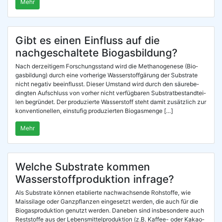
Mehr
Gibt es einen Einfluss auf die
nachgeschaltete Biogasbildung?
Nach der­zei­ti­gem For­schungs­stand wird die Metha­no­ge­nese (Bio­
gas­bil­dung) durch eine vor­he­ri­ge Was­ser­stoff­gä­rung der Sub­stra­te
nicht nega­tiv beein­flusst. Die­ser Umstand wird durch den säu­re­be­
ding­ten Auf­schluss von vor­her nicht ver­füg­ba­ren Sub­strat­be­stand­tei­
len begrün­det. Der pro­du­zier­te Was­ser­stoff steht damit zusätz­lich zur
kon­ven­tio­nel­len, ein­stu­fig pro­du­zier­ten Biogasmenge […]
Mehr
Welche Substrate kommen
Wasserstoffproduktion infrage?
Als Sub­stra­te kön­nen eta­blier­te nach­wach­sen­de Roh­stof­fe, wie
Mais­sila­ge oder Ganz­pflan­zen ein­ge­setzt wer­den, die auch für die
Bio­gas­pro­duk­ti­on genutzt wer­den. Dane­ben sind ins­be­son­de­re auch
Rest­stof­fe aus der Lebens­mit­tel­pro­duk­ti­on (z.B. Kaf­­fee- oder Kakao­