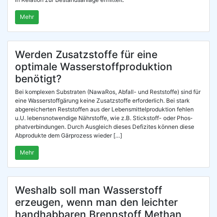
Mehr
Werden Zusatzstoffe für eine
optimale Wasserstoffproduktion
benötigt?
Bei kom­ple­xen Sub­stra­ten (Nawa­Ros, Abfall- und Rest­stof­fe) sind für
eine Was­ser­stoff­gä­rung kei­ne Zusatz­stof­fe erfor­der­lich. Bei stark
abge­rei­cher­ten Rest­stof­fen aus der Lebens­mit­tel­pro­duk­ti­on feh­len
u.U. lebens­not­wen­di­ge Nähr­stof­fe, wie z.B. Stick­­stoff- oder Phos­
phat­ver­bin­dun­gen. Durch Aus­gleich die­ses Defi­zi­tes kön­nen die­se
Abpro­duk­te dem Gär­pro­zess wieder […]
Mehr
Weshalb soll man Wasserstoff
erzeugen, wenn man den leichter
handhabbaren Brennstoff Methan