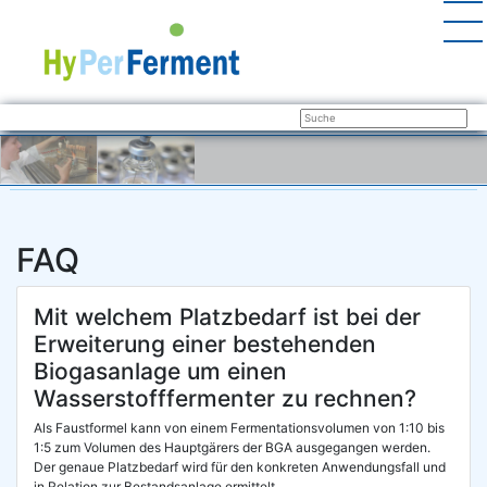
FAQ
Mit welchem Platzbedarf ist bei der
Erweiterung einer bestehenden
Biogasanlage um einen
Wasserstofffermenter zu rechnen?
Als Faust­for­mel kann von einem Fer­men­ta­ti­ons­vo­lu­men von 1:10 bis
1:5 zum Volu­men des Haupt­gä­rers der BGA aus­ge­gan­gen wer­den.
Der genaue Platz­be­darf wird für den kon­kre­ten Anwen­dungs­fall und
in Rela­ti­on zur Bestands­an­la­ge ermittelt.