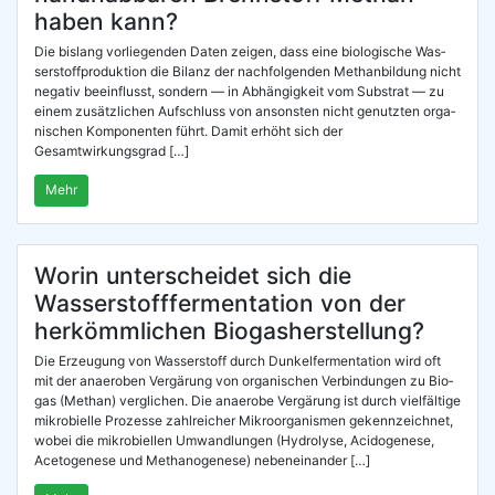
haben kann?
Die bis­lang vor­lie­gen­den Daten zei­gen, dass eine bio­lo­gi­sche Was­
ser­stoff­pro­duk­ti­on die Bilanz der nach­fol­gen­den Methan­bil­dung nicht
nega­tiv beein­flusst, son­dern — in Abhän­gig­keit vom Sub­strat — zu
einem zusätz­li­chen Auf­schluss von ansons­ten nicht genutz­ten orga­
ni­schen Kom­po­nen­ten führt. Damit erhöht sich der
Gesamtwirkungsgrad […]
Mehr
Worin unterscheidet sich die
Wasserstofffermentation von der
herkömmlichen Biogasherstellung?
Die Erzeu­gung von Was­ser­stoff durch Dun­kel­fer­men­ta­ti­on wird oft
mit der anae­ro­ben Ver­gä­rung von orga­ni­schen Ver­bin­dun­gen zu Bio­
gas (Methan) ver­gli­chen. Die anae­ro­be Ver­gä­rung ist durch viel­fäl­ti­ge
mikro­biel­le Pro­zes­se zahl­rei­cher Mikro­or­ga­nis­men gekenn­zeich­net,
wobei die mikro­biel­len Umwand­lun­gen (Hydro­ly­se, Aci­do­ge­ne­se,
Ace­to­ge­ne­se und Metha­no­ge­nese) nebeneinander […]